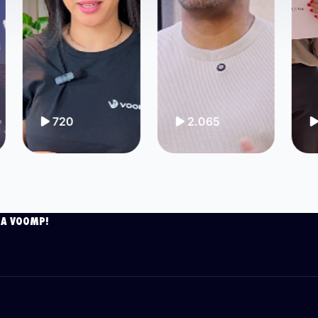
720
2.065
1.132
 A VOOMP!